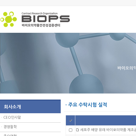
바이오의약
ㆍ주요 수탁시험 실적
회사소개
ㆍ
CEO인사말
ㆍ
경영철학
세포주 배양 유래 바이오의약품 제조