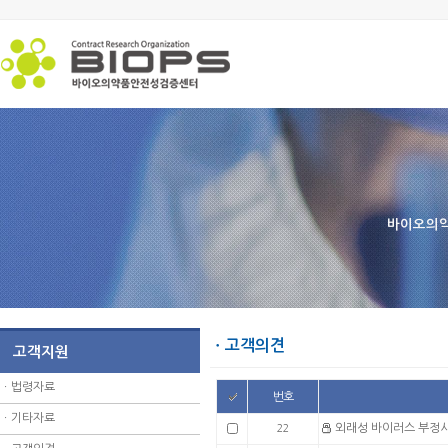
바이오의약
ㆍ고객의견
고객지원
ㆍ
법령자료
번호
ㆍ
기타자료
외래성 바이러스 부정
22