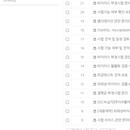
ㆍ
고객의견
바이러스 부정시험 문
21
시험가능 여부 확인 요
20
밸리데이션 관련 문의
19
Sterility, mycopla
18
시험 견적 및 일정 검토
17
시험 가능 여부 및 견적
16
바이러스 부정시험 관
15
바이러스 불활화 검증 
14
무균테스트 견적 요청
13
외래성 바이러스 검출 In 
12
결핵균 부정시험 문의
11
[GC녹십자]마이코플라
10
[대웅제약] 외래성바이러
9
시험 서비스 관련 문의
8