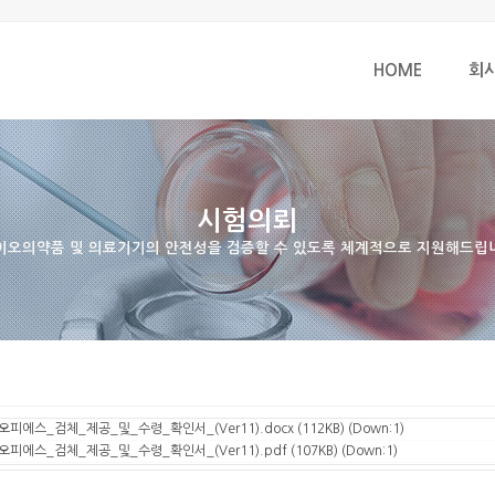
HOME
회
시험의뢰
이오의약품 및 의료기기의 안전성을 검증할 수 있도록 체계적으로 지원해드립
오피에스_검체_제공_및_수령_확인서_(Ver11).docx
(112KB) (Down:1)
오피에스_검체_제공_및_수령_확인서_(Ver11).pdf
(107KB) (Down:1)