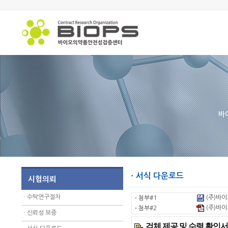
바
ㆍ서식 다운로드
시험의뢰
ㆍ
수탁연구절차
(주)바이
ㆍ
첨부#1
(주)바이
ㆍ
첨부#2
ㆍ
신뢰성 보증
검체 제공 및 수령 확인서