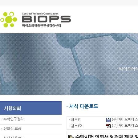
바이오의약
ㆍ서식 다운로드
시험의뢰
ㆍ
수탁연구절차
(주)바이오피에스_
ㆍ
첨부#1
(주)바이오피에스_
ㆍ
첨부#2
ㆍ
신뢰성 보증
수탁시험 의뢰서 & 검체 제공 