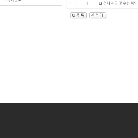
ㆍ
서식 다운로드
검체 제공 및 수령 확인
1