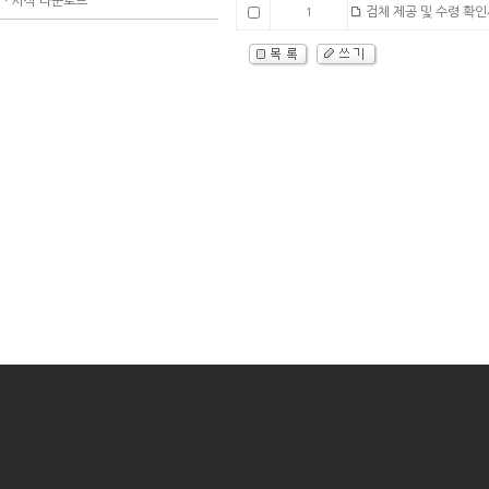
ㆍ
서식 다운로드
검체 제공 및 수령 확인
1