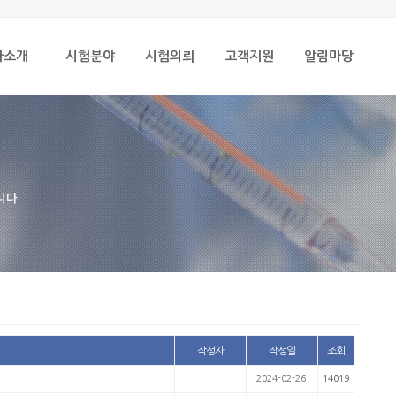
사소개
시험분야
시험의뢰
고객지원
알림마당
니다
작성자
작성일
조회
2024-02-26
14019