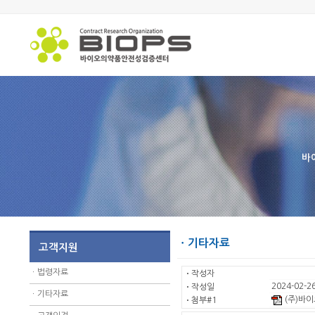
바
ㆍ기타자료
고객지원
ㆍ
법령자료
ㆍ
작성자
2024-02-26
ㆍ
작성일
ㆍ
기타자료
(주)바이
ㆍ
첨부#1