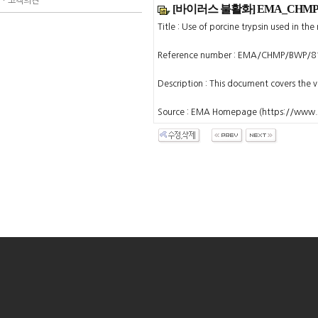
ㆍ
고객의견
[바이러스 불활화] EMA_CHMP/BW
Title : Use of porcine trypsin used in t
Reference number : EMA/CHMP/BWP/8
Description : This document covers the v
Source : EMA Homepage (https://www