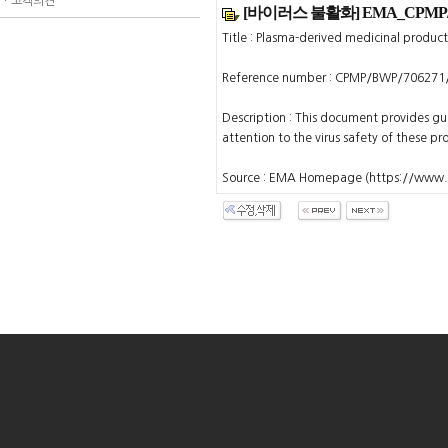
ㆍ
고객의견
[바이러스 불활화] EMA_CPMP/BW
Title : Plasma-derived medicinal product
Reference number : CPMP/BWP/706271
Description : This document provides gui
attention to the virus safety of these pr
Source : EMA Homepage (https://www