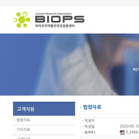
바
ㆍ법령자료
고객지원
ㆍ
법령자료
ㆍ
작성자
2020-05-18
ㆍ
작성일
ㆍ
기타자료
3_EMA_
ㆍ
첨부#1