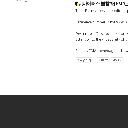
ㆍ
고객의견
[바이러스 불활화] EMA_CPM
Title : Plasma-derived medicinal
Reference number : CPMP/BWP
Description : This document provi
attention to the virus safety of 
Source : EMA Homepage (https