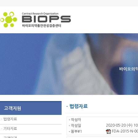
바이오의약
ㆍ법령자료
고객지원
ㆍ
법령자료
ㆍ
작성자
2020-05-20 (수) 10
ㆍ
작성일
ㆍ
기타자료
FDA-2015-N-00
ㆍ
첨부#1