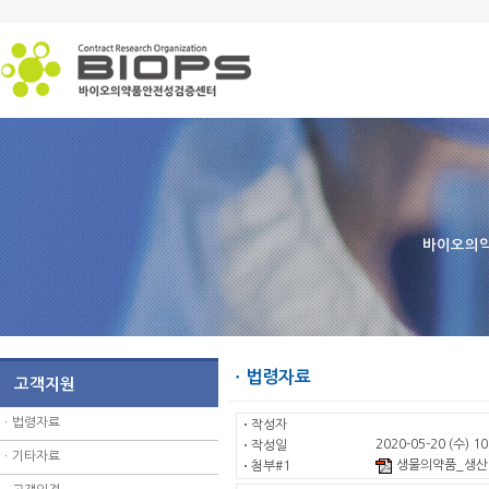
바이오의약
ㆍ법령자료
고객지원
ㆍ
법령자료
ㆍ
작성자
2020-05-20 (수) 10
ㆍ
작성일
ㆍ
기타자료
생물의약품_생산
ㆍ
첨부#1