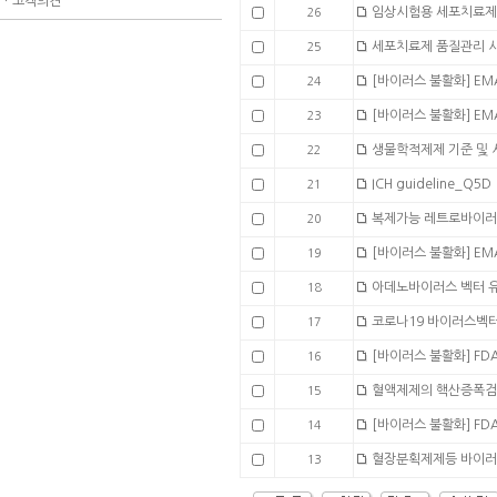
ㆍ
고객의견
임상시험용 세포치료제
26
세포치료제 품질관리 
25
[바이러스 불활화] EMA_
24
[바이러스 불활화] EMA
23
생물학적제제 기준 및
22
ICH guideline_Q5D
21
복제가능 레트로바이러스
20
[바이러스 불활화] EMA_
19
아데노바이러스 벡터 
18
코로나19 바이러스벡터
17
[바이러스 불활화] FDA
16
혈액제제의 핵산증폭검
15
[바이러스 불활화] FDA
14
혈장분획제제등 바이러
13