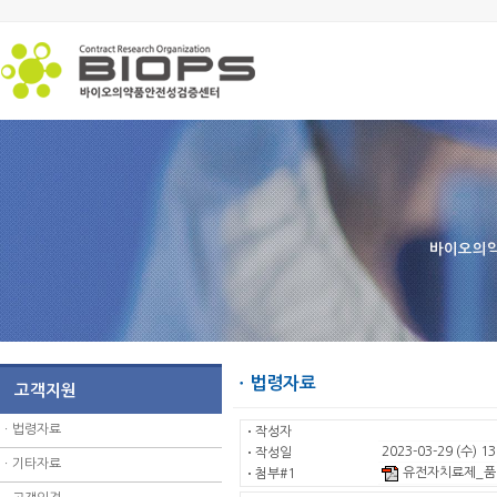
바이오의약
ㆍ법령자료
고객지원
ㆍ
법령자료
ㆍ
작성자
2023-03-29 (수) 13
ㆍ
작성일
ㆍ
기타자료
유전자치료제_품질
ㆍ
첨부#1