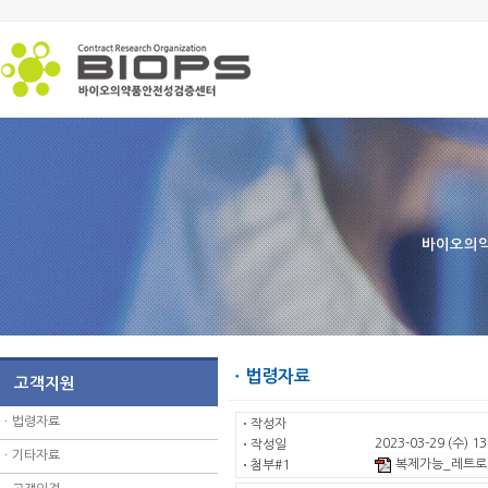
바이오의약
ㆍ법령자료
고객지원
ㆍ
법령자료
ㆍ
작성자
2023-03-29 (수) 13
ㆍ
작성일
ㆍ
기타자료
복제가능_레트로바
ㆍ
첨부#1