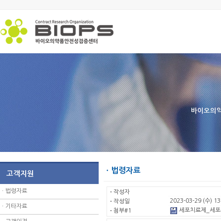
바이오의약
ㆍ법령자료
고객지원
ㆍ
법령자료
ㆍ
작성자
2023-03-29 (수) 13
ㆍ
작성일
ㆍ
기타자료
세포치료제_세포은
ㆍ
첨부#1